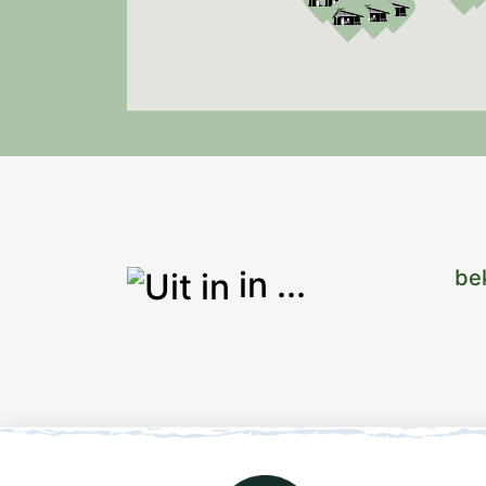
in ...
bek