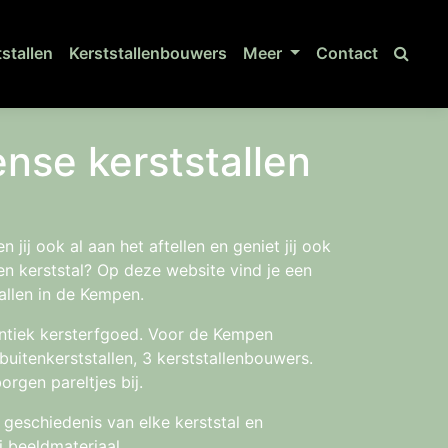
tstallen
Kerststallenbouwers
Meer
Contact
se kerststallen
 jij ook al aan het aftellen en geniet jij ook
n kerststal? Op deze website vind je een
allen in de Kempen.
hentiek kersterfgoed. Voor de Kempen
itenkerststallen, 3 kerststallenbouwers.
orgen pareltjes bij.
geschiedenis van elke kerststal en
i beeldmateriaal.