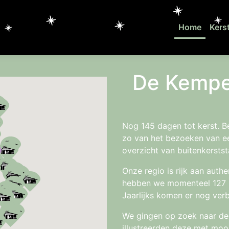
Home
Kers
De Kempen
Nog 145 dagen tot kerst. Ben
zo van het bezoeken van ee
overzicht van buitenkerstst
Onze regio is rijk aan aut
hebben we momenteel 127 bu
Jaarlijks komen er nog verb
We gingen op zoek naar de 
illustreerden deze met moo