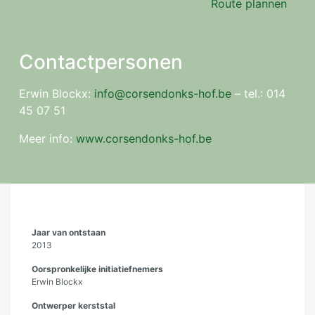
Route plannen
Contactpersonen
Erwin Blockx:
info@corsendonks-hof.be
– tel.: 014
45 07 51
Meer info:
www.corsendonks-hof.be
Jaar van ontstaan
2013
Oorspronkelijke initiatiefnemers
Erwin Blockx
Ontwerper kerststal